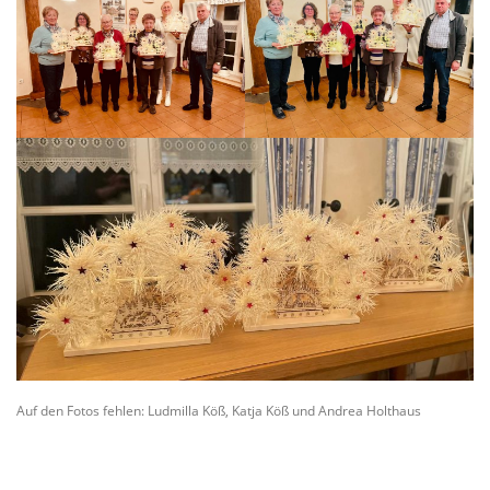
Auf den Fotos fehlen: Ludmilla Köß, Katja Köß und Andrea Holthaus