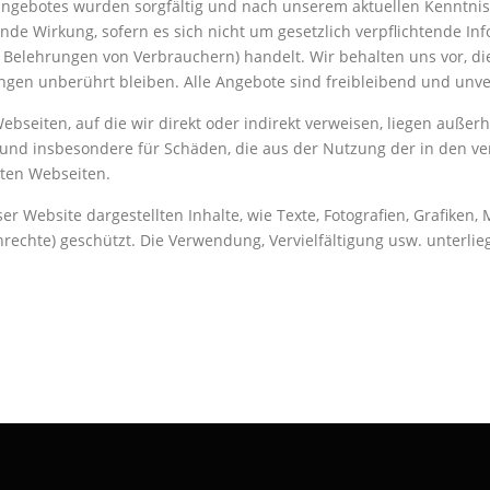
eangebotes wurden sorgfältig und nach unserem aktuellen Kenntniss
ende Wirkung, sofern es sich nicht um gesetzlich verpflichtende In
Belehrungen von Verbrauchern) handelt. Wir behalten uns vor, die 
tungen unberührt bleiben. Alle Angebote sind freibleibend und unve
Webseiten, auf die wir direkt oder indirekt verweisen, liegen auß
e und insbesondere für Schäden, die aus der Nutzung der in den v
nkten Webseiten.
eser Website dargestellten Inhalte, wie Texte, Fotografien, Grafik
nrechte) geschützt. Die Verwendung, Vervielfältigung usw. unterl