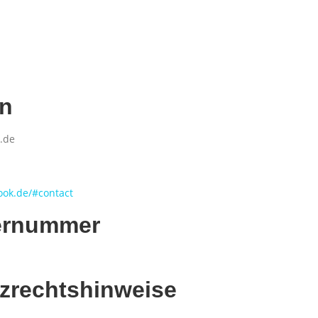
en
.de
ook.de/#contact
ternummer
zrechtshinweise