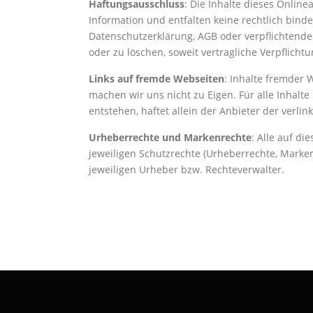
Haftungsausschluss
: Die Inhalte dieses Onlin
Information und entfalten keine rechtlich bind
Datenschutzerklärung, AGB oder verpflichtende 
oder zu löschen, soweit vertragliche Verpflich
Links auf fremde Webseiten
: Inhalte fremder 
machen wir uns nicht zu Eigen. Für alle Inhalt
entstehen, haftet allein der Anbieter der verli
Urheberrechte und Markenrechte
: Alle auf di
jeweiligen Schutzrechte (Urheberrechte, Marke
jeweiligen Urheber bzw. Rechteverwalter.