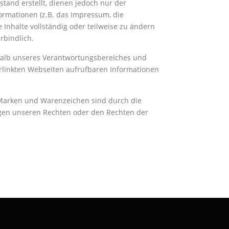
tand erstellt, dienen jedoch nur der
formationen (z.B. das Impressum, die
Inhalte vollständig oder teilweise zu ändern
rbindlich.
erhalb unseres Verantwortungsbereiches und
erlinkten Webseiten aufrufbaren Informationen
en, Marken und Warenzeichen sind durch die
iegen unseren Rechten oder den Rechten der